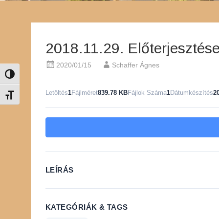
2018.11.29. Előterjesztés
2020/01/15
Schaffer Ágnes
Nagy kontraszt váltása
Letöltés
1
Fájlméret
839.78 KB
Fájlok Száma
1
Dátumkészítés
2
Betűméret váltása
LEÍRÁS
KATEGÓRIÁK & TAGS