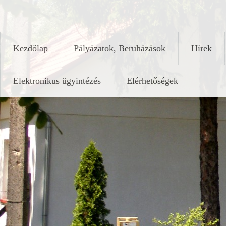
Skip
keleshalom.hu
to
content
Kezdőlap
Pályázatok, Beruházások
Hírek
Elektronikus ügyintézés
Elérhetőségek