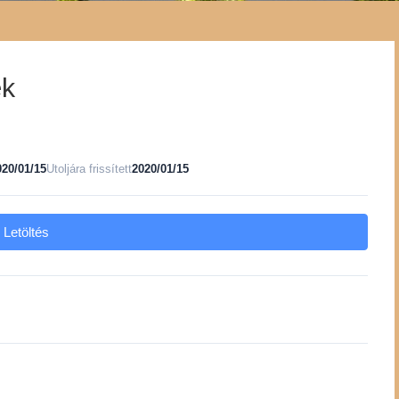
ek
020/01/15
Utoljára frissített
2020/01/15
Letöltés