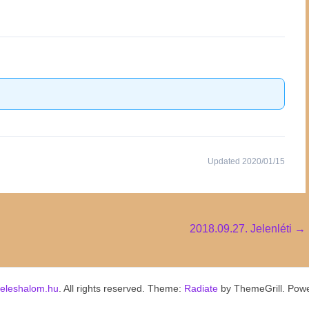
Updated 2020/01/15
2018.09.27. Jelenléti
→
keleshalom.hu
. All rights reserved. Theme:
Radiate
by ThemeGrill. Pow