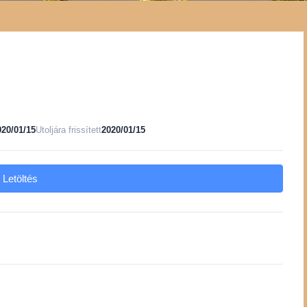
020/01/15
Utoljára frissített
2020/01/15
Letöltés