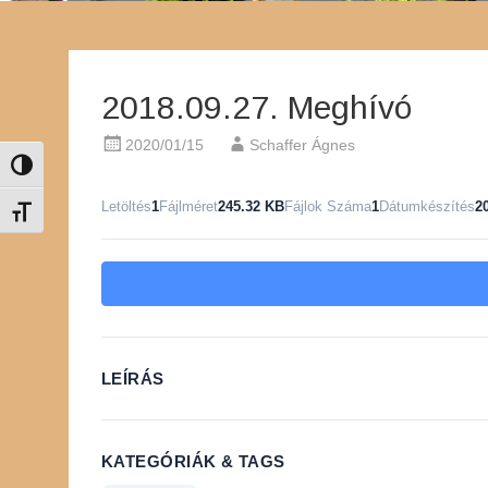
2018.09.27. Meghívó
2020/01/15
Schaffer Ágnes
Nagy kontraszt váltása
Letöltés
1
Fájlméret
245.32 KB
Fájlok Száma
1
Dátumkészítés
2
Betűméret váltása
LEÍRÁS
KATEGÓRIÁK & TAGS