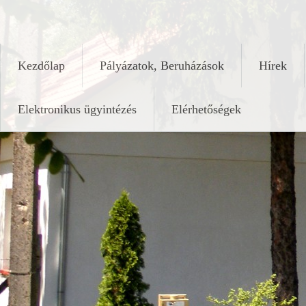
Skip
keleshalom.hu
to
content
Kezdőlap
Pályázatok, Beruházások
Hírek
Elektronikus ügyintézés
Elérhetőségek