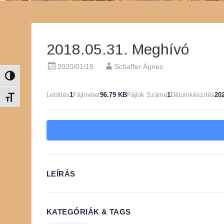
2018.05.31. Meghívó
2020/01/15
Schaffer Ágnes
Nagy kontraszt váltása
Letöltés
1
Fájlméret
96.79 KB
Fájlok Száma
1
Dátumkészítés
20
Betűméret váltása
LEÍRÁS
KATEGÓRIÁK & TAGS