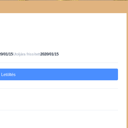
20/01/15
Utoljára frissített
2020/01/15
Letöltés