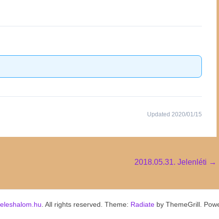
Updated 2020/01/15
2018.05.31. Jelenléti
→
keleshalom.hu
. All rights reserved. Theme:
Radiate
by ThemeGrill. Pow