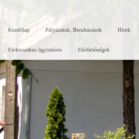
Skip
keleshalom.hu
to
content
Kezdőlap
Pályázatok, Beruházások
Hírek
Elektronikus ügyintézés
Elérhetőségek