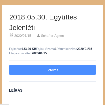
2018.05.30. Együttes
Jelenléti
2020/01/15
Schaffer Ágnes
Fájlméret
133.90 KB
Fájlok Száma
1
Dátumkészítés
2020/01/15
Utoljára frissített
2020/01/15
Letöltés
LEÍRÁS