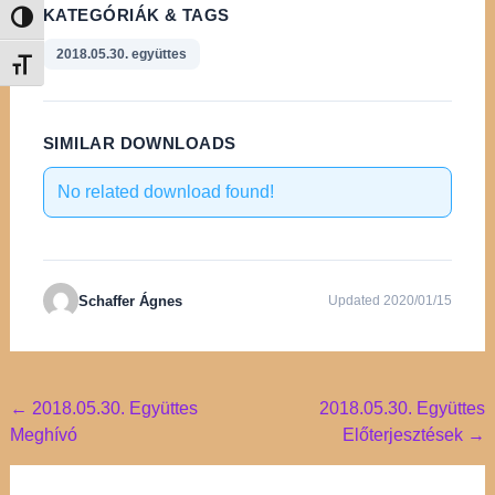
KATEGÓRIÁK & TAGS
Nagy kontraszt váltása
2018.05.30. együttes
Betűméret váltása
SIMILAR DOWNLOADS
No related download found!
Schaffer Ágnes
Updated 2020/01/15
Post
←
2018.05.30. Együttes
2018.05.30. Együttes
Meghívó
Előterjesztések
→
navigation