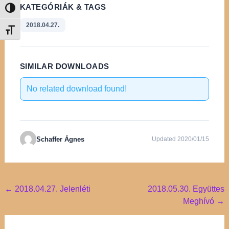
KATEGÓRIÁK & TAGS
Nagy kontraszt váltása
2018.04.27.
Betűméret váltása
SIMILAR DOWNLOADS
No related download found!
Schaffer Ágnes
Updated 2020/01/15
Post
←
2018.04.27. Jelenléti
2018.05.30. Együttes
Meghívó
→
navigation