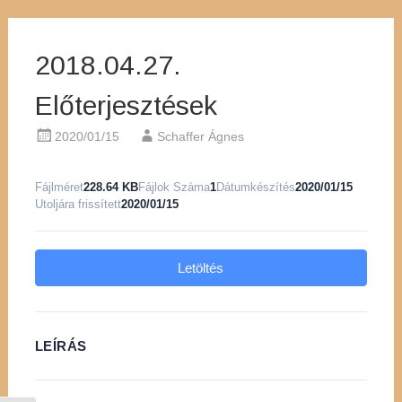
2018.04.27.
Előterjesztések
2020/01/15
Schaffer Ágnes
Fájlméret
228.64 KB
Fájlok Száma
1
Dátumkészítés
2020/01/15
Utoljára frissített
2020/01/15
Letöltés
LEÍRÁS