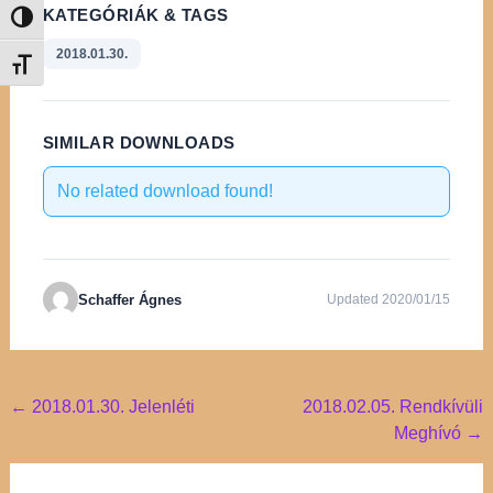
KATEGÓRIÁK & TAGS
Nagy kontraszt váltása
2018.01.30.
Betűméret váltása
SIMILAR DOWNLOADS
No related download found!
Schaffer Ágnes
Updated 2020/01/15
Post
←
2018.01.30. Jelenléti
2018.02.05. Rendkívüli
Meghívó
→
navigation