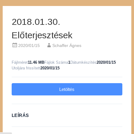
2018.01.30.
Előterjesztések
2020/01/15
Schaffer Ágnes
Fájlméret
11.46 MB
Fájlok Száma
1
Dátumkészítés
2020/01/15
Utoljára frissített
2020/01/15
Letöltés
LEÍRÁS