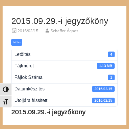
2015.09.29.-i jegyzőköny
2016/02/15
Schaffer Ágnes
Letöltés
Letöltés
4
Fájlméret
1.13 MB
Fájlok Száma
1
Dátumkészítés
2016/02/15
Nagy kontraszt váltása
Utoljára frissített
2016/02/15
Betűméret váltása
2015.09.29.-i jegyzőköny