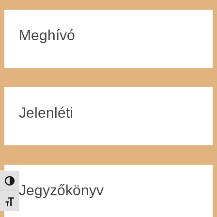
Meghívó
Jelenléti
Nagy kontraszt váltása
Jegyzőkönyv
Betűméret váltása