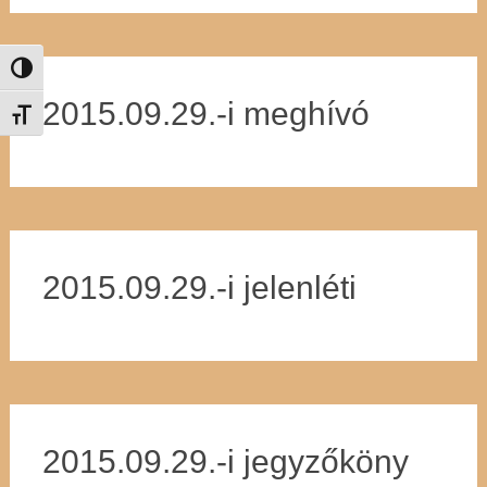
Nagy kontraszt váltása
2015.09.29.-i meghívó
Betűméret váltása
2015.09.29.-i jelenléti
2015.09.29.-i jegyzőköny