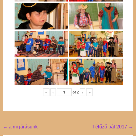
«
‹
›
»
of
2
Post
←
a mi járásunk
Télűző bál 2017
→