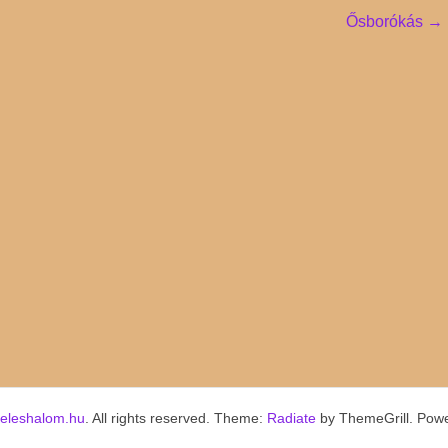
Ősborókás
→
keleshalom.hu
. All rights reserved. Theme:
Radiate
by ThemeGrill. Pow