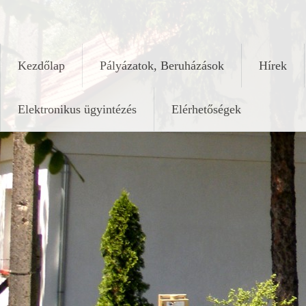
Skip
keleshalom.hu
to
content
Kezdőlap
Pályázatok, Beruházások
Hírek
Elektronikus ügyintézés
Elérhetőségek