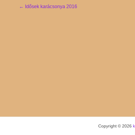
Post
←
Idősek karácsonya 2016
navigation
Copyright © 2026