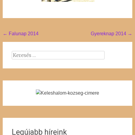
Post
←
Falunap 2014
Gyereknap 2014
→
navigation
Keresés:
Legújabb híreink