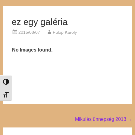
ez egy galéria
2015/08/07
Fülöp Károly
No Images found.
Nagy kontraszt váltása
Betűméret váltása
Post
Mikulás ünnepség 2013
→
navigation