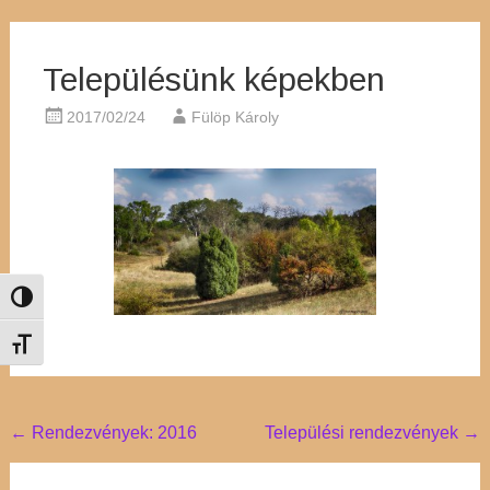
Településünk képekben
2017/02/24
Fülöp Károly
Nagy kontraszt váltása
Betűméret váltása
Post
←
Rendezvények: 2016
Települési rendezvények
→
navigation