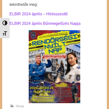
tekinthetők meg:
ELBIR 2024 április – Hírösszesítő
ELBIR 2024 április Bűnmegelőzés Napja
Nagy kontraszt váltása
Betűméret váltása
Hírek