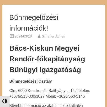
Bűnmegelőzési
információk!
2024/03/18
Schaffer Ágnes
Bács-Kiskun Megyei
Rendőr-főkapitányság
Bűnügyi Igazgatóság
Bűnmegelőzési Osztály
Cím: 6000 Kecskemét, Batthyány u. 14. Telefon:
+3676/513-300/3027 Mobil: +3620/560-5146
Nagy kontraszt váltása
Bővebb információ az alábbi linkre kattintva