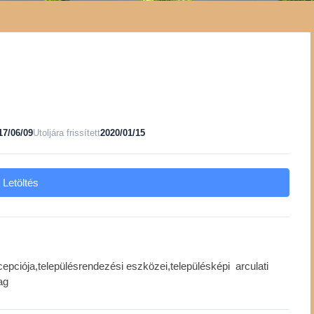
17/06/09
Utoljára frissített
2020/01/15
Letöltés
epciója,településrendezési eszközei,településképi arculati
ag