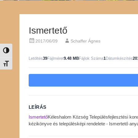
Ismertető
2017/06/09
Schaffer Ágnes
Nagy kontraszt váltása
Letöltés
39
Fájlméret
9.48 MB
Fájlok Száma
1
Dátumkészítés
20
Betűméret váltása
LEÍRÁS
Ismertető
Kéleshalom Község Településfejlesztési konc
kézikönyve és településképi rendelete - Ismertető any