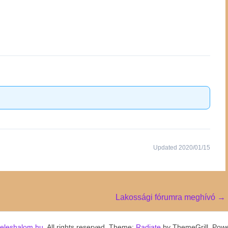
Updated 2020/01/15
Lakossági fórumra meghívó
→
keleshalom.hu
. All rights reserved. Theme:
Radiate
by ThemeGrill. Pow