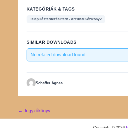
KATEGÓRIÁK & TAGS
Településterdezési terv - Arculati Kézikönyv
SIMILAR DOWNLOADS
No related download found!
Schaffer Ágnes
Post
←
Jegyzőkönyv
navigation
Copyright © 2026