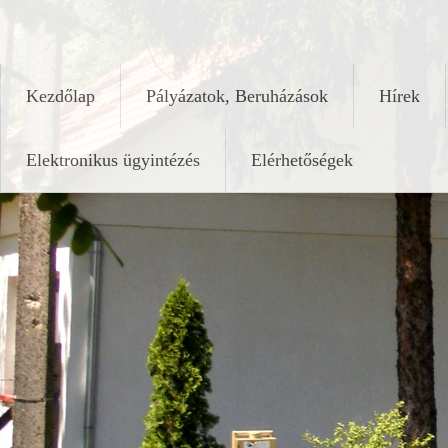
Skip
keleshalom.hu
to
content
Kezdőlap
Pályázatok, Beruházások
Hírek
Elektronikus ügyintézés
Elérhetőségek