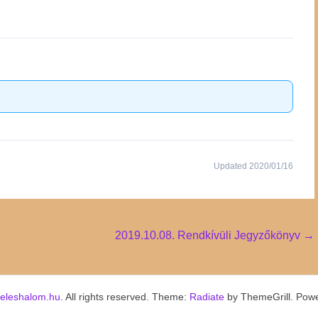
Updated 2020/01/16
2019.10.08. Rendkívüli Jegyzőkönyv
→
keleshalom.hu
. All rights reserved. Theme:
Radiate
by ThemeGrill. Pow