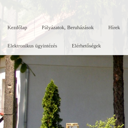
Skip
keleshalom.hu
to
content
Kezdőlap
Pályázatok, Beruházások
Hírek
Elektronikus ügyintézés
Elérhetőségek