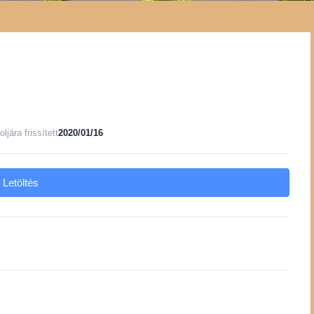
oljára frissített
2020/01/16
Letöltés