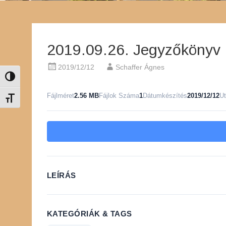
2019.09.26. Jegyzőkönyv
2019/12/12
Schaffer Ágnes
Nagy kontraszt váltása
Fájlméret
2.56 MB
Fájlok Száma
1
Dátumkészítés
2019/12/12
Ut
Betűméret váltása
LEÍRÁS
KATEGÓRIÁK & TAGS