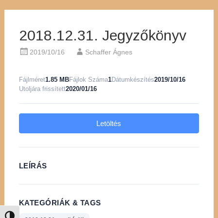
2018.12.31. Jegyzőkönyv
2019/10/16
Schaffer Ágnes
Fájlméret
1.85 MB
Fájlok Száma
1
Dátumkészítés
2019/10/16
Utoljára frissített
2020/01/16
Letöltés
LEÍRÁS
KATEGÓRIÁK & TAGS