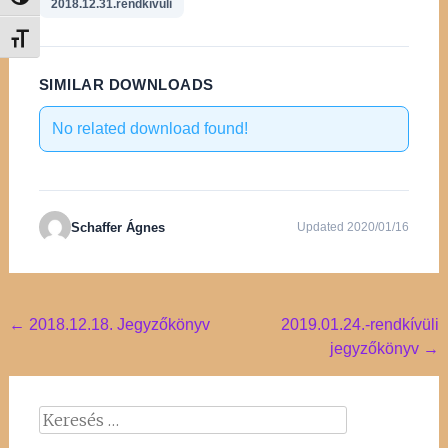
Nagy kontraszt váltása
2018.12.31.rendkívüli
Betűméret váltása
SIMILAR DOWNLOADS
No related download found!
Schaffer Ágnes
Updated 2020/01/16
Post
←
2018.12.18. Jegyzőkönyv
2019.01.24.-rendkívüli
jegyzőkönyv
→
navigation
Keresés: