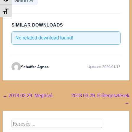
Nagy kontraszt váltása
2018.03.29.
Betűméret váltása
SIMILAR DOWNLOADS
No related download found!
Schaffer Ágnes
Updated 2020/01/15
Post
←
2018.03.29. Meghívó
2018.03.29. Előterjesztések
→
navigation
Keresés: