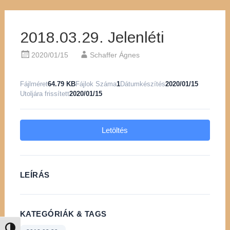
2018.03.29. Jelenléti
2020/01/15
Schaffer Ágnes
Fájlméret
64.79 KB
Fájlok Száma
1
Dátumkészítés
2020/01/15
Utoljára frissített
2020/01/15
Letöltés
LEÍRÁS
KATEGÓRIÁK & TAGS