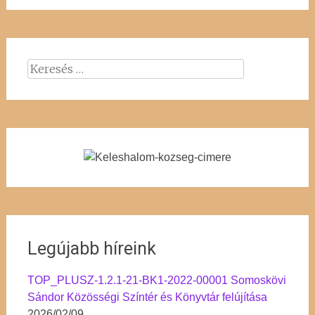
Keresés:
Legújabb híreink
TOP_PLUSZ-1.2.1-21-BK1-2022-00001 Somoskövi
Sándor Közösségi Színtér és Könyvtár felújítása
2026/02/09