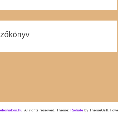
yzőkönyv
keleshalom.hu
. All rights reserved. Theme:
Radiate
by ThemeGrill. Pow