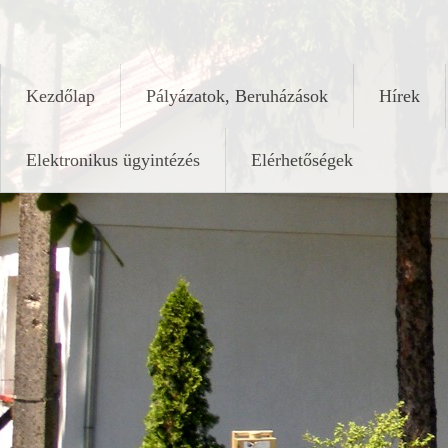
Skip
keleshalom.hu
to
content
Kezdőlap
Pályázatok, Beruházások
Hírek
Elektronikus ügyintézés
Elérhetőségek