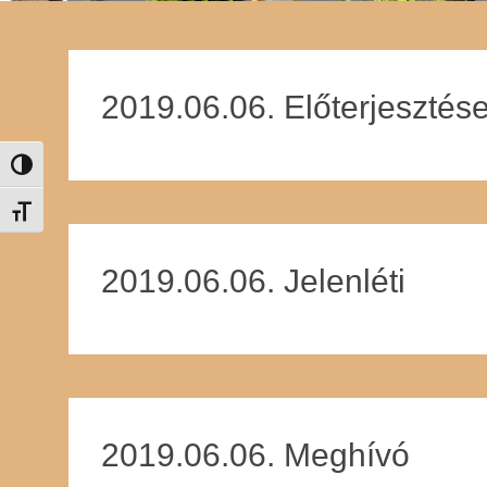
2019.06.06. Előterjesztés
Nagy kontraszt váltása
Betűméret váltása
2019.06.06. Jelenléti
2019.06.06. Meghívó