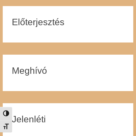
Előterjesztés
Meghívó
Nagy kontraszt váltása
Jelenléti
Betűméret váltása