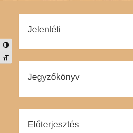
Jelenléti
Nagy kontraszt váltása
Betűméret váltása
Jegyzőkönyv
Előterjesztés