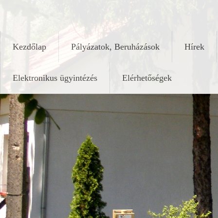
Skip
keleshalom.hu
to
content
Kezdőlap
Pályázatok, Beruházások
Hírek
Elektronikus ügyintézés
Elérhetőségek