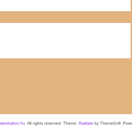
keleshalom.hu
. All rights reserved. Theme:
Radiate
by ThemeGrill. Pow