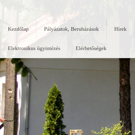
Skip
keleshalom.hu
to
content
Kezdőlap
Pályázatok, Beruházások
Hírek
Elektronikus ügyintézés
Elérhetőségek