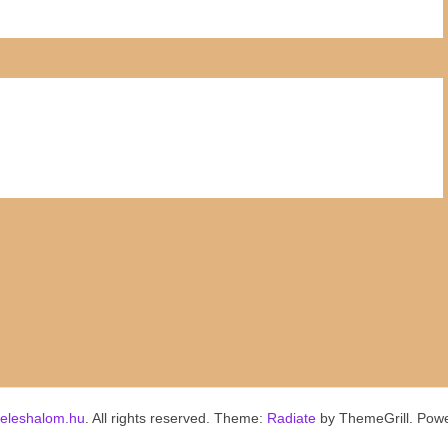
keleshalom.hu
. All rights reserved. Theme:
Radiate
by ThemeGrill. Pow