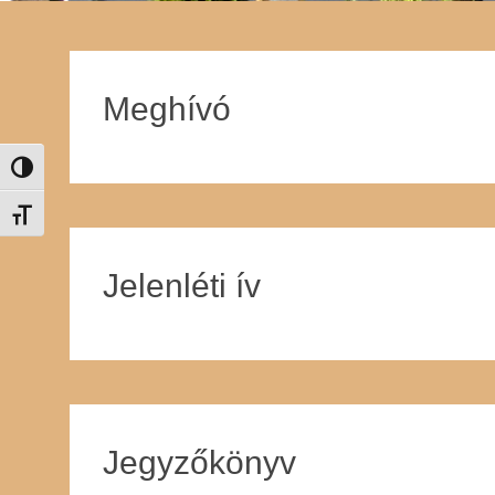
Meghívó
Nagy kontraszt váltása
Betűméret váltása
Jelenléti ív
Jegyzőkönyv