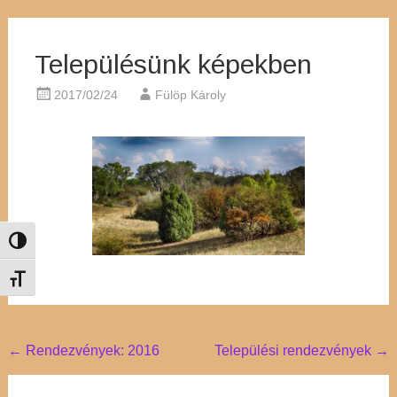
Településünk képekben
2017/02/24
Fülöp Károly
Nagy kontraszt váltása
Betűméret váltása
Post
←
Rendezvények: 2016
Települési rendezvények
→
navigation