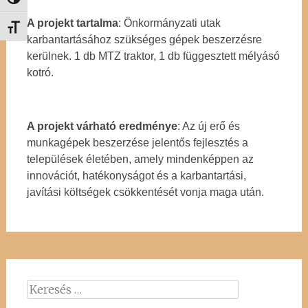
Nagy kontraszt váltása
A projekt tartalma
: Önkormányzati utak
Betűméret váltása
karbantartásához szükséges gépek beszerzésre
kerülnek. 1 db MTZ traktor, 1 db függesztett mélyásó
kotró.
A projekt várható eredménye
: Az új erő és
munkagépek beszerzése jelentős fejlesztés a
települések életében, amely mindenképpen az
innovációt, hatékonyságot és a karbantartási,
javítási költségek csökkentését vonja maga után.
Keresés: