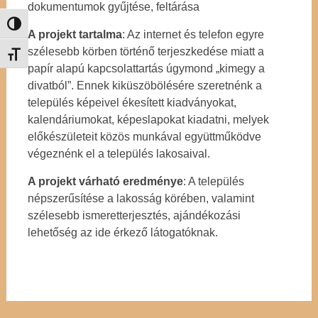
dokumentumok gyűjtése, feltárása
Nagy kontraszt váltása
A projekt tartalma
: Az internet és telefon egyre
szélesebb körben történő terjeszkedése miatt a
Betűméret váltása
papír alapú kapcsolattartás úgymond „kimegy a
divatból”. Ennek kiküszöbölésére szeretnénk a
település képeivel ékesített kiadványokat,
kalendáriumokat, képeslapokat kiadatni, melyek
előkészületeit közös munkával együttműködve
végeznénk el a település lakosaival.
A projekt várható eredménye
: A település
népszerűsítése a lakosság körében, valamint
szélesebb ismeretterjesztés, ajándékozási
lehetőség az ide érkező látogatóknak.