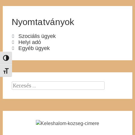
Nyomtatványok
Szociális ügyek
Helyi adó
Egyéb ügyek
Nagy kontraszt váltása
Betűméret váltása
Keresés: