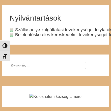
Nyilvántartások
Szálláshely-szolgáltatási tevékenységet folytatók
Bejelentésköteles kereskedelmi tevékenységet fo
Nagy kontraszt váltása
Betűméret váltása
Keresés: