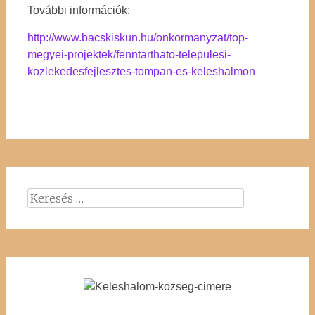
További információk:
http://www.bacskiskun.hu/onkormanyzat/top-
megyei-projektek/fenntarthato-telepulesi-
kozlekedesfejlesztes-tompan-es-keleshalmon
Keresés: