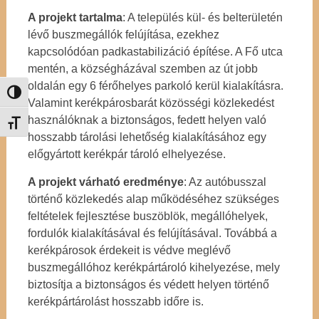
A projekt tartalma
: A település kül- és belterületén
lévő buszmegállók felújítása, ezekhez
kapcsolódóan padkastabilizáció építése. A Fő utca
mentén, a községházával szemben az út jobb
oldalán egy 6 férőhelyes parkoló kerül kialakításra.
Nagy kontraszt váltása
Valamint kerékpárosbarát közösségi közlekedést
használóknak a biztonságos, fedett helyen való
Betűméret váltása
hosszabb tárolási lehetőség kialakításához egy
előgyártott kerékpár tároló elhelyezése.
A projekt várható eredménye
: Az autóbusszal
történő közlekedés alap működéséhez szükséges
feltételek fejlesztése buszöblök, megállóhelyek,
fordulók kialakításával és felújításával. Továbbá a
kerékpárosok érdekeit is védve meglévő
buszmegállóhoz kerékpártároló kihelyezése, mely
biztosítja a biztonságos és védett helyen történő
kerékpártárolást hosszabb időre is.