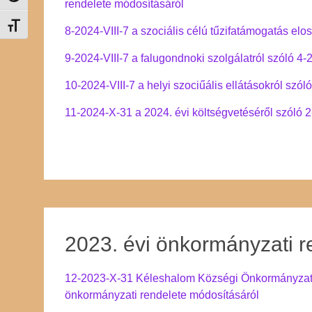
rendelete módosításáról
Betűméret váltása
8-2024-VIII-7 a szociális célú tűzifatámogatás elo
9-2024-VIII-7 a falugondnoki szolgálatról szóló 4
10-2024-VIII-7 a helyi szociűális ellátásokról szó
11-2024-X-31 a 2024. évi költségvetéséről szóló 
2023. évi önkormányzati r
12-2023-X-31 Kéleshalom Községi Önkormányzat 20
önkormányzati rendelete módosításáról