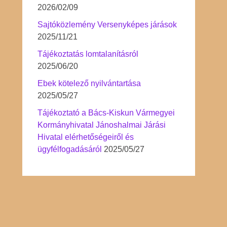
2026/02/09
Sajtóközlemény Versenyképes járások
2025/11/21
Tájékoztatás lomtalanításról
2025/06/20
Ebek kötelező nyilvántartása
2025/05/27
Tájékoztató a Bács-Kiskun Vármegyei
Kormányhivatal Jánoshalmai Járási
Hivatal elérhetőségeiről és
ügyfélfogadásáról
2025/05/27