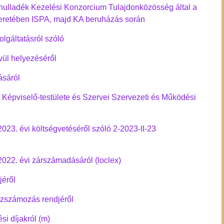
hulladék Kezelési Konzorcium Tulajdonközösség által a
retében ISPA, majd KA beruházás során
lgáltatásról szóló
v
ül helyezéséről
ásáró
l
Képviselő-testülete és Szervei Szervezeti és Működési
3. évi költségvetéséről szóló 2-2023-II-23
22. évi zárszámadásáról (loclex)
jéről
ázszámozás rendjéről
si díjakról (m)