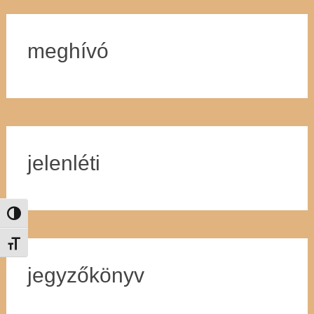
meghívó
jelenléti
Nagy kontraszt váltása
Betűméret váltása
jegyzőkönyv