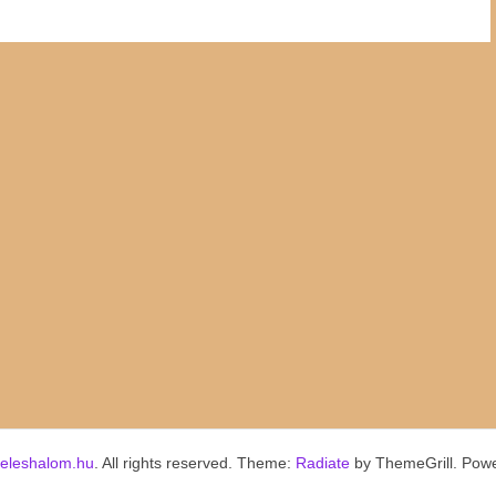
keleshalom.hu
. All rights reserved. Theme:
Radiate
by ThemeGrill. Pow