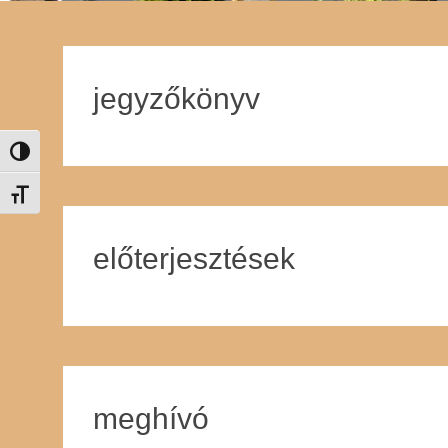
jegyzőkönyv
Nagy kontraszt váltása
Betűméret váltása
előterjesztések
meghívó