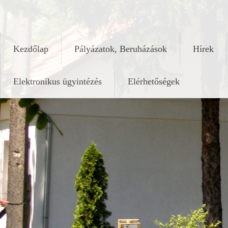
Skip
keleshalom.hu
to
content
Kezdőlap
Pályázatok, Beruházások
Hírek
Elektronikus ügyintézés
Elérhetőségek