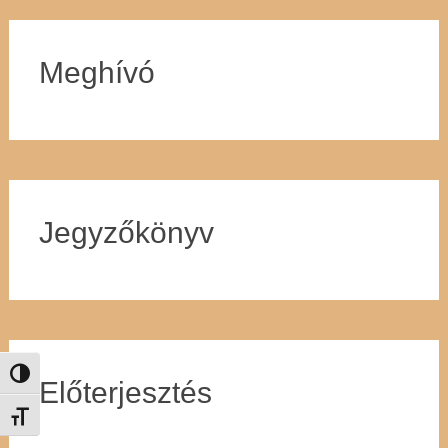
Meghívó
Jegyzőkönyv
Nagy kontraszt váltása
Előterjesztés
Betűméret váltása