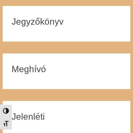
Jegyzőkönyv
Meghívó
Nagy kontraszt váltása
Jelenléti
Betűméret váltása