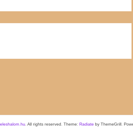
keleshalom.hu
. All rights reserved. Theme:
Radiate
by ThemeGrill. Pow