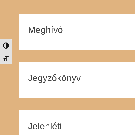
Meghívó
Nagy kontraszt váltása
Betűméret váltása
Jegyzőkönyv
Jelenléti