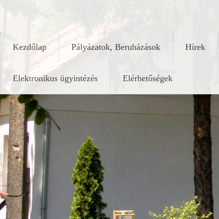
Skip
keleshalom.hu
to
content
Kezdőlap
Pályázatok, Beruházások
Hírek
Elektronikus ügyintézés
Elérhetőségek