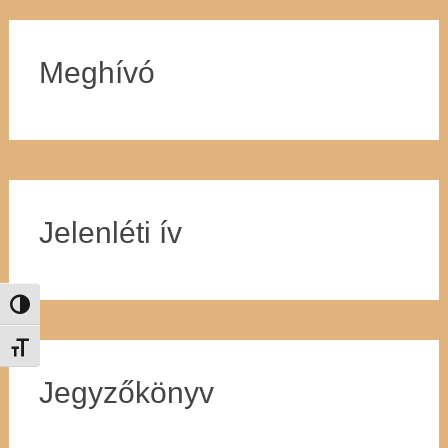
Meghívó
Jelenléti ív
Nagy kontraszt váltása
Betűméret váltása
Jegyzőkönyv