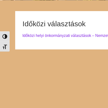
Időközi választások
Időközi helyi önkormányzati választások – Nemzeti
Nagy kontraszt váltása
Betűméret váltása