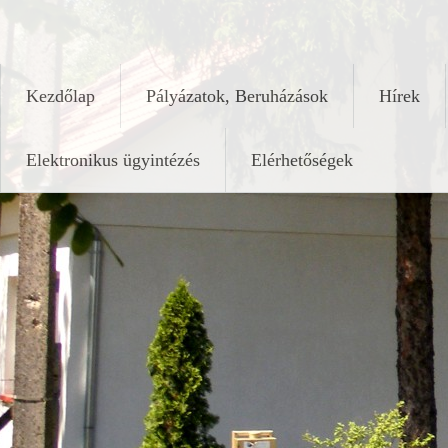
Skip
keleshalom.hu
to
content
Kezdőlap
Pályázatok, Beruházások
Hírek
Elektronikus ügyintézés
Elérhetőségek