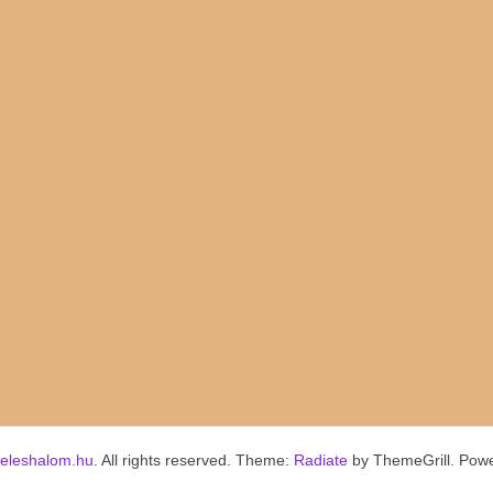
keleshalom.hu
. All rights reserved. Theme:
Radiate
by ThemeGrill. Pow