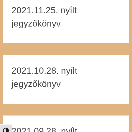
2021.11.25. nyílt
jegyzőkönyv
2021.10.28. nyílt
jegyzőkönyv
2021.09.28. nyílt
Nagy kontraszt váltása