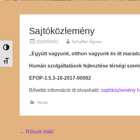
Sajtóközlemény
2020/06/02
Schaffer Ágnes
Nagy kontraszt váltása
„Együtt vagyunk, otthon vagyunk és itt marad
Betűméret váltása
Humán szolgáltatások fejlesztése térségi szem
EFOP-1.5.3-16-2017-00082
Bővebb információ itt olvasható:
sajtóközlemény h
Hírek
Post
←
Rólunk írták!