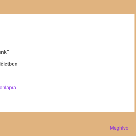
unk”
léletben
onlapra
Meghívó
→