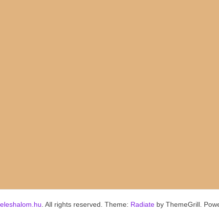
keleshalom.hu
. All rights reserved. Theme:
Radiate
by ThemeGrill. Pow