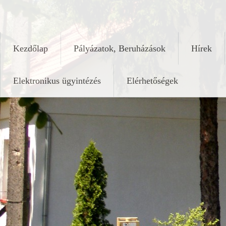
Skip
keleshalom.hu
to
content
Kezdőlap
Pályázatok, Beruházások
Hírek
Elektronikus ügyintézés
Elérhetőségek