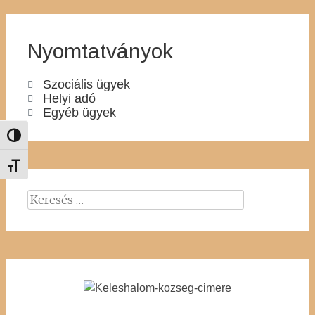
Nyomtatványok
Szociális ügyek
Helyi adó
Egyéb ügyek
Nagy kontraszt váltása
Betűméret váltása
Keresés: