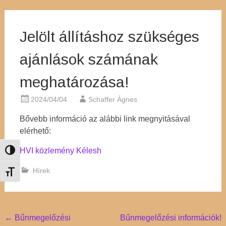
Jelölt állításhoz szükséges
ajánlások számának
meghatározása!
2024/04/04
Schaffer Ágnes
Bővebb információ az alábbi link megnyitásával
elérhető:
HVI közlemény Kélesh
Nagy kontraszt váltása
Hírek
Betűméret váltása
Post
←
Bűnmegelőzési
Bűnmegelőzési információk!