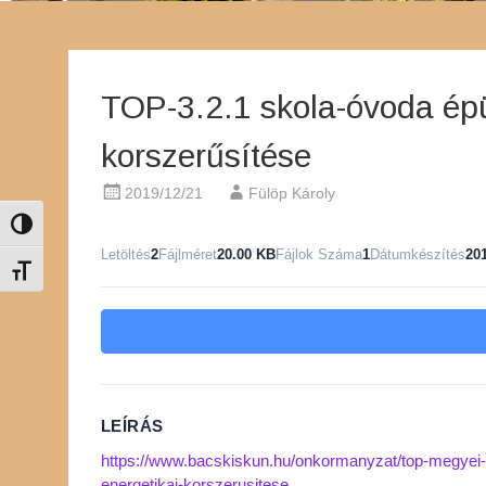
TOP-3.2.1 skola-óvoda épü
korszerűsítése
2019/12/21
Fülöp Károly
Nagy kontraszt váltása
Letöltés
2
Fájlméret
20.00 KB
Fájlok Száma
1
Dátumkészítés
20
Betűméret váltása
LEÍRÁS
https://www.bacskiskun.hu/onkormanyzat/top-megyei-
energetikai-korszerusitese