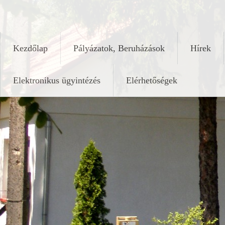
Skip
keleshalom.hu
to
content
Kezdőlap
Pályázatok, Beruházások
Hírek
Elektronikus ügyintézés
Elérhetőségek