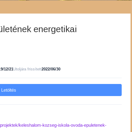
letének energetikai
19/12/21
Utoljára frissített
2022/06/30
Letöltés
projektek/keleshalom-kozseg-iskola-ovoda-epuletenek-