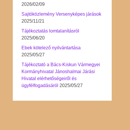
2026/02/09
Sajtóközlemény Versenyképes járások
2025/11/21
Tájékoztatás lomtalanításról
2025/06/20
Ebek kötelező nyilvántartása
2025/05/27
Tájékoztató a Bács-Kiskun Vármegyei
Kormányhivatal Jánoshalmai Járási
Hivatal elérhetőségeiről és
ügyfélfogadásáról
2025/05/27