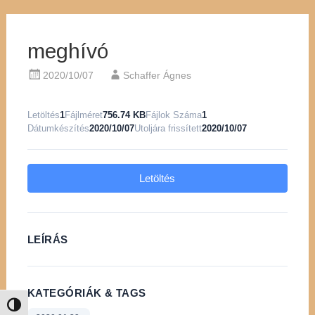
meghívó
2020/10/07
Schaffer Ágnes
Letöltés
1
Fájlméret
756.74 KB
Fájlok Száma
1
Dátumkészítés
2020/10/07
Utoljára frissített
2020/10/07
Letöltés
LEÍRÁS
KATEGÓRIÁK & TAGS
Nagy kontraszt váltása