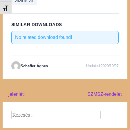
2020.01.29.
Betűméret váltása
SIMILAR DOWNLOADS
No related download found!
Schaffer Ágnes
Updated 2020/10/07
Post
←
jelenléti
SZMSZ-rendelet
→
navigation
Keresés: