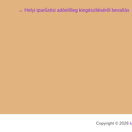
Post
←
Helyi iparűzési adóelőleg kiegészítéséről bevallás
navigation
Copyright © 2026