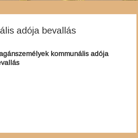
is adója bevallás
agánszemélyek kommunális adója
vallás