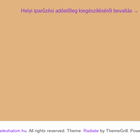
Helyi iparűzési adóelőleg kiegészítéséről bevallás
→
keleshalom.hu
. All rights reserved. Theme:
Radiate
by ThemeGrill. Pow