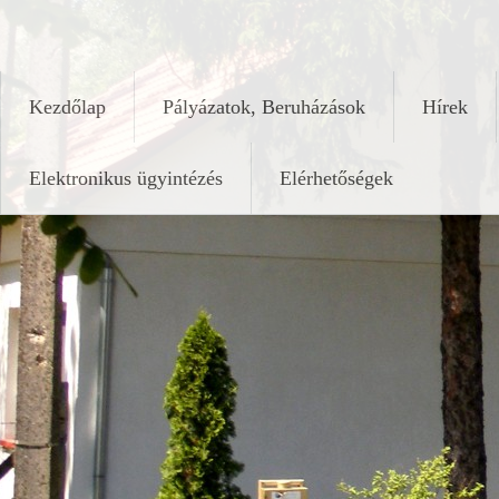
Skip
keleshalom.hu
to
content
Kezdőlap
Pályázatok, Beruházások
Hírek
Elektronikus ügyintézés
Elérhetőségek