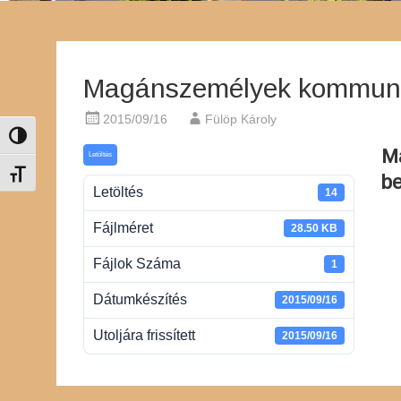
Magánszemélyek kommunál
2015/09/16
Fülöp Károly
Nagy kontraszt váltása
M
Letöltés
Betűméret váltása
be
Letöltés
14
Fájlméret
28.50 KB
Fájlok Száma
1
Dátumkészítés
2015/09/16
Utoljára frissített
2015/09/16