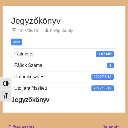
Jegyzőkönyv
2017/05/18
Fülöp Károly
Letöltés
Fájlméret
1.07 MB
Fájlok Száma
1
Dátumkészítés
2017/05/18
Nagy kontraszt váltása
Utoljára frissített
2017/05/18
Betűméret váltása
Jegyzőkönyv
←
Előterjesztés
Jelenléti
→