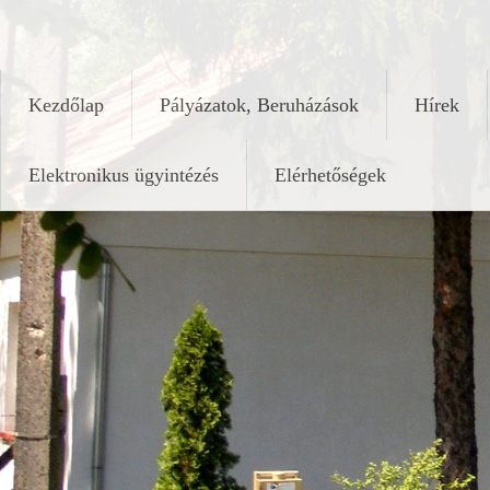
Skip
keleshalom.hu
to
content
Kezdőlap
Pályázatok, Beruházások
Hírek
Elektronikus ügyintézés
Elérhetőségek