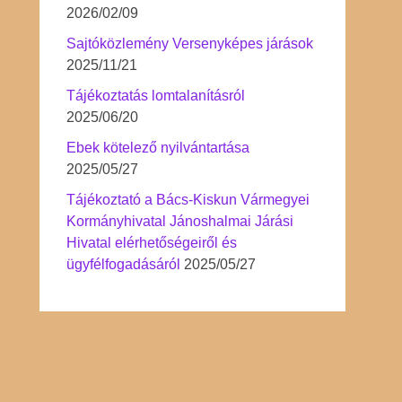
2026/02/09
Sajtóközlemény Versenyképes járások
2025/11/21
Tájékoztatás lomtalanításról
2025/06/20
Ebek kötelező nyilvántartása
2025/05/27
Tájékoztató a Bács-Kiskun Vármegyei
Kormányhivatal Jánoshalmai Járási
Hivatal elérhetőségeiről és
ügyfélfogadásáról
2025/05/27