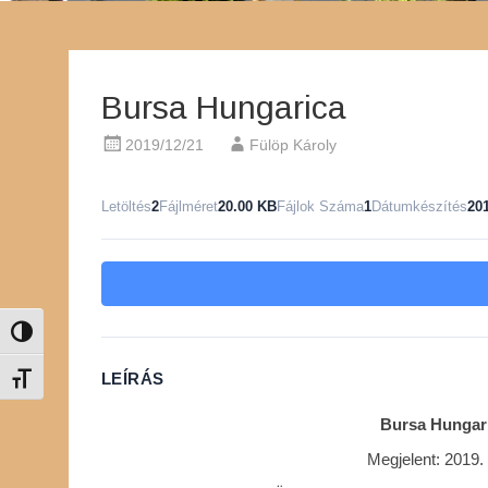
Bursa Hungarica
2019/12/21
Fülöp Károly
Letöltés
2
Fájlméret
20.00 KB
Fájlok Száma
1
Dátumkészítés
20
Nagy kontraszt váltása
LEÍRÁS
Betűméret váltása
Bursa Hungaric
Megjelent: 2019.