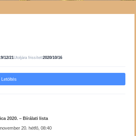
19/12/21
Utoljára frissített
2020/10/16
Letöltés
a 2020. – Bírálati lista
 november 20. hétfő, 08:40