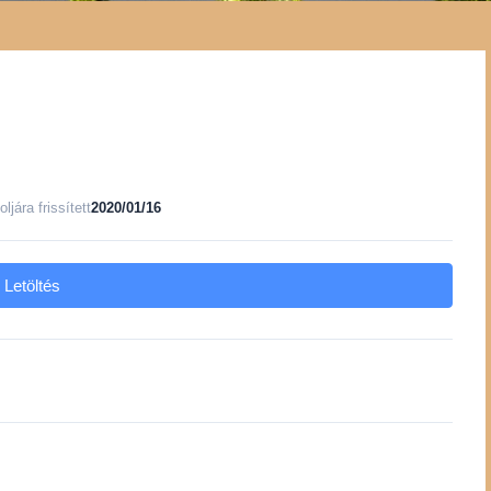
oljára frissített
2020/01/16
Letöltés