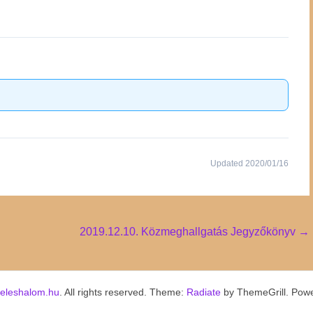
Updated 2020/01/16
2019.12.10. Közmeghallgatás Jegyzőkönyv
→
keleshalom.hu
. All rights reserved. Theme:
Radiate
by ThemeGrill. Pow