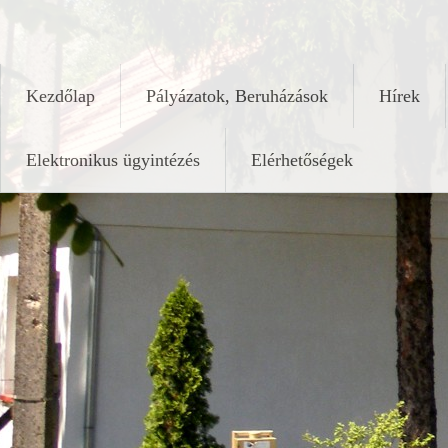
Skip
keleshalom.hu
to
content
Kezdőlap
Pályázatok, Beruházások
Hírek
Elektronikus ügyintézés
Elérhetőségek