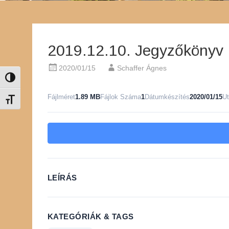
2019.12.10. Jegyzőkönyv
2020/01/15
Schaffer Ágnes
Nagy kontraszt váltása
Fájlméret
1.89 MB
Fájlok Száma
1
Dátumkészítés
2020/01/15
Ut
Betűméret váltása
LEÍRÁS
KATEGÓRIÁK & TAGS