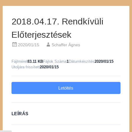
2018.04.17. Rendkívüli
Előterjesztések
2020/01/15
Schaffer Ágnes
Fájlméret
83.11 KB
Fájlok Száma
1
Dátumkészítés
2020/01/15
Utoljára frissített
2020/01/15
Letöltés
LEÍRÁS