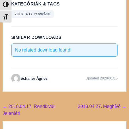
KATEGÓRIÁK & TAGS
Nagy kontraszt váltása
2018.04.17. rendkívüli
Betűméret váltása
SIMILAR DOWNLOADS
No related download found!
Schaffer Ágnes
Updated 2020/01/15
Post
←
2018.04.17. Rendkívüli
2018.04.27. Meghívó
→
Jelenléti
navigation